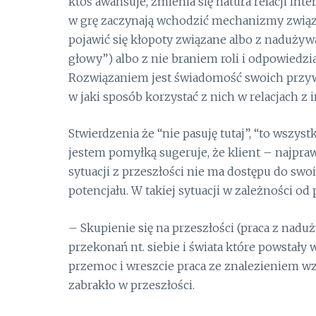
ktoś awansuje, zmienia się natura relacji int
w grę zaczynają wchodzić mechanizmy związa
pojawić się kłopoty związane albo z naduży
głowy”) albo z nie braniem roli i odpowiedzi
Rozwiązaniem jest świadomość swoich przywi
w jaki sposób korzystać z nich w relacjach z
Stwierdzenia że “nie pasuję tutaj”, “to wszyst
jestem pomyłką sugeruje, że klient – najpr
sytuacji z przeszłości nie ma dostępu do swoi
potencjału. W takiej sytuacji w zależności od
– Skupienie się na przeszłości (praca z naduż
przekonań nt. siebie i świata które powstały
przemoc i wreszcie praca ze znalezieniem wz
zabrakło w przeszłości.