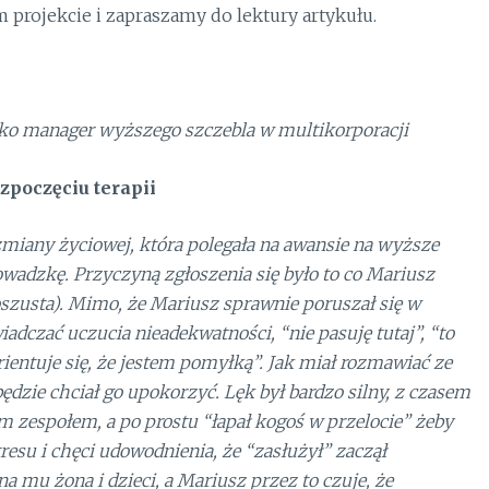
projekcie i zapraszamy do lektury artykułu.
e jako manager wyższego szczebla w multikorporacji
zpoczęciu terapii
 zmiany życiowej, która polegała na awansie na wyższe
owadzkę. Przyczyną zgłoszenia się było to co Mariusz
szusta). Mimo, że Mariusz sprawnie poruszał się w
iadczać uczucia nieadekwatności, “nie pasuję tutaj”, “to
rientuje się, że jestem pomyłką”. Jak miał rozmawiać ze
będzie chciał go upokorzyć. Lęk był bardzo silny, z czasem
m zespołem, a po prostu “łapał kogoś w przelocie” żeby
esu i chęci udowodnienia, że “zasłużył” zaczął
 mu żona i dzieci, a Mariusz przez to czuje, że