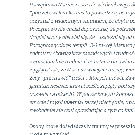
Początkowo Mariusz sam nie wiedział czego d
“potrzebowałem komuś to powiedzieć, bo myśla
przyznał z widocznym smutkiem, że chyba potr
Początkowo nie chciał dopuszczać, że potrzebuj
drugiej strony obawiał się, że “uzależni się od 
Początkowy okres terapii (2-3 m-ce) Mariusz 
nadmiaru obowiązków zawodowych i trudności 
z emocjonalnie trudnymi tematami omawianym
wyglądał tak, że Mariusz wbiegał na sesję, wyr
żeby “przetrawić” treści o których mówił. Zaw
garnitur, neseser, krawat ściśle zapięty pod sz
pozwala na oddech). W początkowym kontakcie
emocje i myśli ujawniał raczej niechętnie, tro
swobodniej się czuł opowiadając o tym co inni z
Osoby, które doświadczyły traumy w przeszłoś
Może to wynikać: