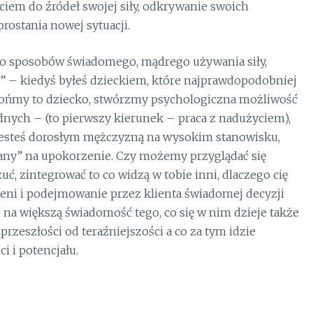
iem do źródeł swojej siły, odkrywanie swoich
rostania nowej sytuacji.
 do sposobów świadomego, mądrego używania siły,
i” – kiedyś byłeś dzieckiem, które najprawdopodobniej
obrońmy to dziecko, stwórzmy psychologiczna możliwość
nych – (to pierwszy kierunek – praca z nadużyciem),
, jesteś dorosłym mężczyzną na wysokim stanowisku,
azany” na upokorzenie. Czy możemy przyglądać się
uć, zintegrować to co widzą w tobie inni, dlaczego cię
eni i podejmowanie przez klienta świadomej decyzji
u na większą świadomość tego, co się w nim dzieje także
rzeszłości od teraźniejszości a co za tym idzie
i i potencjału.