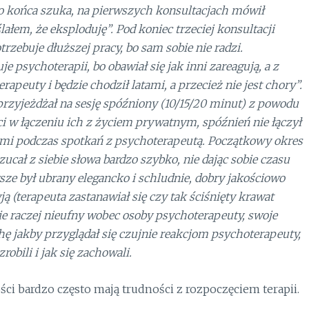
o końca szuka, na pierwszych konsultacjach mówił
łem, że eksploduję”. Pod koniec trzeciej konsultacji
zebuje dłuższej pracy, bo sam sobie nie radzi.
e psychoterapii, bo obawiał się jak inni zareagują, a z
terapeuty i będzie chodził latami, a przecież nie jest chory”.
przyjeżdżał na sesję spóźniony (10/15/20 minut) z powodu
w łączeniu ich z życiem prywatnym, spóźnień nie łączył
i podczas spotkań z psychoterapeutą. Początkowy okres
zucał z siebie słowa bardzo szybko, nie dając sobie czasu
sze był ubrany elegancko i schludnie, dobry jakościowo
yją (terapeuta zastanawiał się czy tak ściśnięty krawat
 raczej nieufny wobec osoby psychoterapeuty, swoje
chę jakby przyglądał się czujnie reakcjom psychoterapeuty,
robili i jak się zachowali.
ci bardzo często mają trudności z rozpoczęciem terapii.