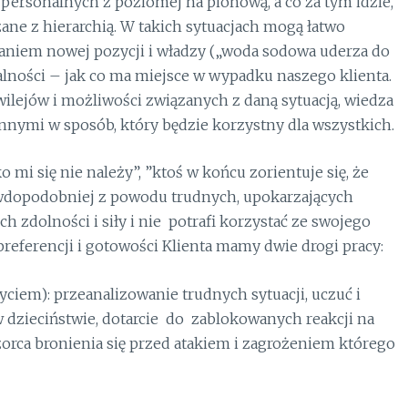
erpersonalnych z poziomej na pionową, a co za tym idzie,
ne z hierarchią. W takich sytuacjach mogą łatwo
waniem nowej pozycji i władzy („woda sodowa uderza do
alności – jak co ma miejsce w wypadku naszego klienta.
lejów i możliwości związanych z daną sytuacją, wiedza
 innymi w sposób, który będzie korzystny dla wszystkich.
ko mi się nie należy”, ”ktoś w końcu zorientuje się, że
awdopodobniej z powodu trudnych, upokarzających
ch zdolności i siły i nie potrafi korzystać ze swojego
 preferencji i gotowości Klienta mamy dwie drogi pracy:
yciem): przeanalizowanie trudnych sytuacji, uczuć i
 w dzieciństwie, dotarcie do zablokowanych reakcji na
orca bronienia się przed atakiem i zagrożeniem którego