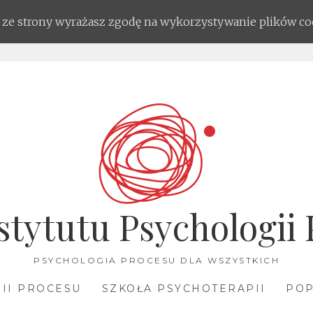
ąc ze strony wyrażasz zgodę na wykorzystywanie plików co
stytutu Psychologii
PSYCHOLOGIA PROCESU DLA WSZYSTKICH
II PROCESU
SZKOŁA PSYCHOTERAPII
POP