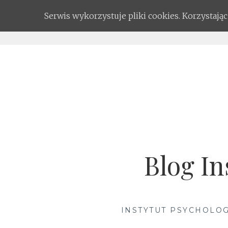
Serwis wykorzystuje pliki cookies. Korzystaj
Skip
to
content
Blog In
INSTYTUT PSYCHOLOG