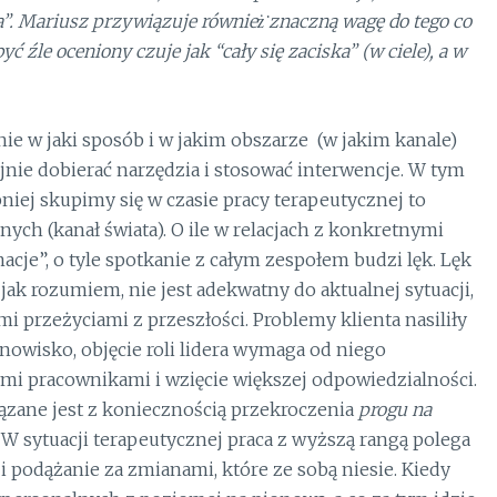
a”. Mariusz przywiązuje również̇ znaczną wagę do tego co
 źle oceniony czuje jak “cały się zaciska” (w ciele), a w
ie w jaki sposób i w jakim obszarze (w jakim kanale)
jnie dobierać narzędzia i stosować interwencje. W tym
j skupimy się w czasie pracy terapeutycznej to
ych (kanał świata). O ile w relacjach z konkretnymi
cje”, o tyle spotkanie z całym zespołem budzi lęk. Lęk
ak rozumiem, nie jest adekwatny do aktualnej sytuacji,
i przeżyciami z przeszłości. Problemy klienta nasiliły
anowisko, objęcie roli lidera wymaga od niego
mi pracownikami i wzięcie większej odpowiedzialności.
iązane jest z koniecznością przekroczenia
progu na
W sytuacji terapeutycznej praca z wyższą rangą polega
 i podążanie za zmianami, które ze sobą niesie. Kiedy