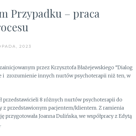
um Przypadku – praca
rocesu
OPADA, 2023
e zainicjowanym przez Krzysztofa Błażejewskiego “Dialog
e i zrozumienie innych nurtów psychoterapii niż ten, w
ił przedstawicieli 8 różnych nurtów psychoterapii do
cy z przedstawionym pacjentem/klientem. Z ramienia
cję przygotowała Joanna Dulińska, we współpracy z Edytą
.