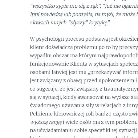
“wszystko sypie mu się z rąk”, “już nie ogarni
inni powiedzą lub pomyślą, na myśl, że może być
słowach innych “słyszy” krytykę”.
W psychologii procesu podstawą jest określen
klient doświadcza problemu po to by precyzy
wypadku obszar ma którym najprawdopodobnie
funkcjonowanie Klienta w sytuacjach społeczn
osobami łatwiej jest mu „przekazywać informa
jest związany z obawą przed upokorzeniem i j
co sugeruje, że jest związany z traumatycznym
się w sytuacji, kiedy awansował na wyższe st
świadomego używania siły w relacjach z inny
Pełnienie kierowniczej roli bardzo często zw
wyższą rangę
i wiele osób ma z tym problem. 
na uświadamianiu sobie specyfiki tej sytuacji