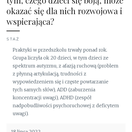
tym, czego dzieci się boją, może
okazać się dla nich rozwojowa i
wspierająca?
STAŻ
Praktyki w przedszkolu trwały ponad rok.
Grupa liczyła ok 20 dzieci, w tym dzieci ze
spektrum autyzmu, z afazją ruchową (problem
z płynną artykulacją, trudności z
wypowiedzeniem się i częste powtarzanie
tych samych słów), ADD (zaburzenia
koncentracji uwagi), ADHD (zespół
nadpobudliwości psychoruchowej z deficytem
uwagi).
18 lipca 2022